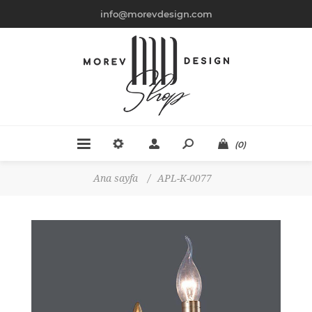
info@morevdesign.com
(0)
Ana sayfa
/
APL-K-0077