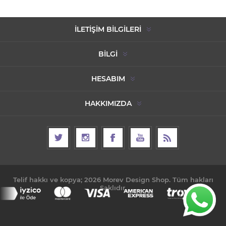
İLETIŞIM BILGILERI
BILGI
HESABIM
HAKKIMIZDA
Telif hakkı ve kopya; 2026 Morev Design Shop. Tüm hakları
Saklıdır.