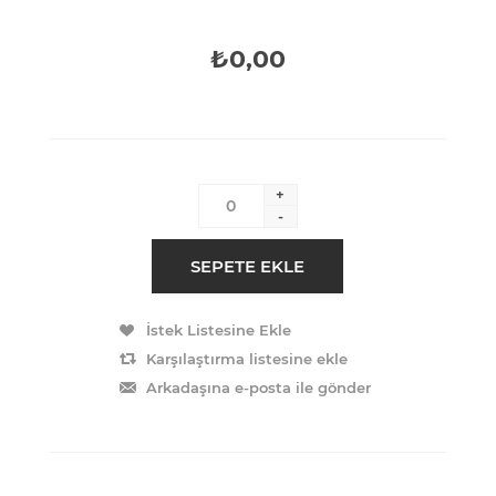
₺0,00
+
-