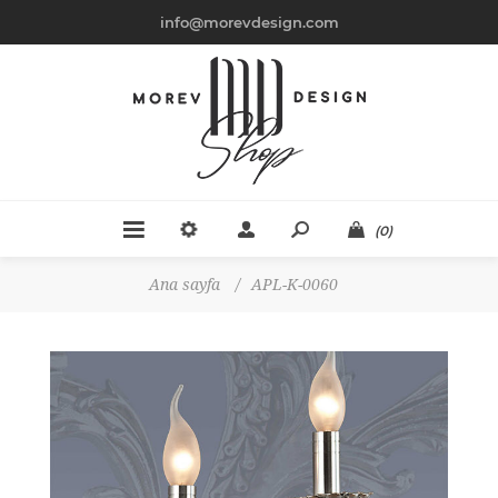
info@morevdesign.com
(0)
Ana sayfa
/
APL-K-0060