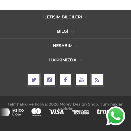
İLETIŞIM BILGILERI
BILGI
HESABIM
HAKKIMIZDA
Telif hakkı ve kopya; 2026 Morev Design Shop. Tüm hakları
Saklıdır.