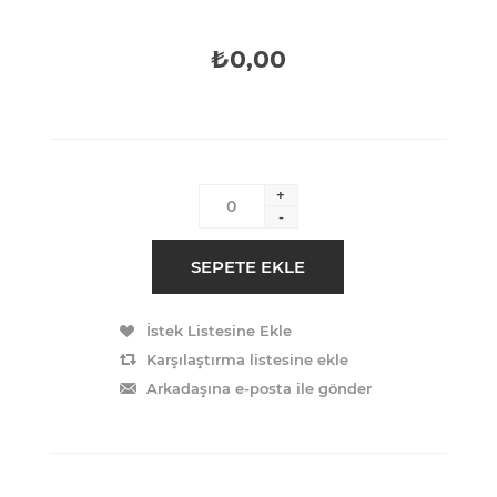
₺0,00
+
-