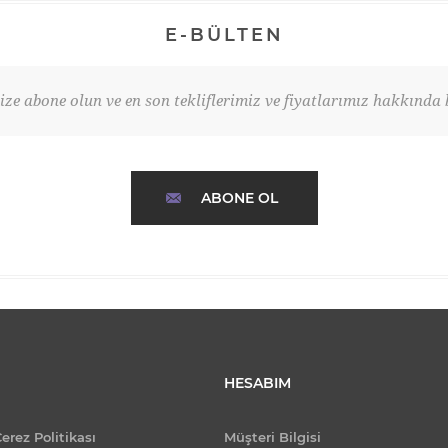
E-BÜLTEN
ze abone olun ve en son tekliflerimiz ve fiyatlarımız hakkında b
ABONE OL
HESABIM
Çerez Politikası
Müşteri Bilgisi