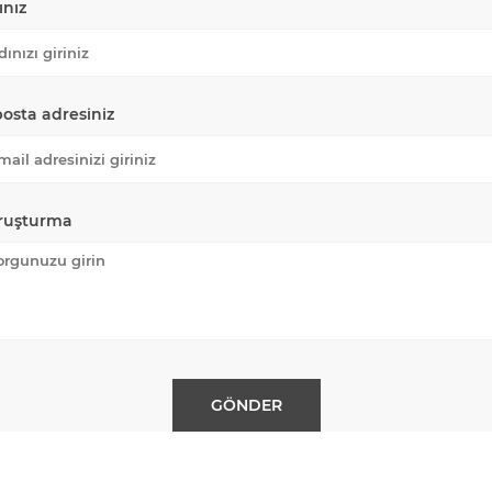
ınız
posta adresiniz
ruşturma