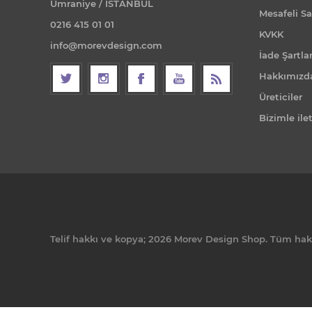
Ümraniye / İSTANBUL
Mesafeli Sa
0216 415 01 01
KVKK
info@morevdesign.com
İade Şartlar
Hakkımızd
Üreticiler
Bizimle ile
Telif hakkı ve kopya; 2026 Morev Design Shop. Tüm hakla