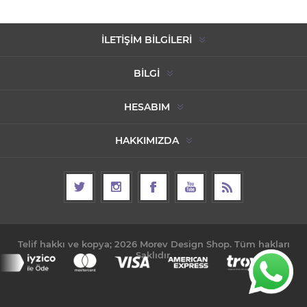
İLETIŞIM BILGILERI
BILGI
HESABIM
HAKKIMIZDA
Telif hakkı ve kopya; 2026 Morev Design Shop. Tüm hakları
Saklıdır.