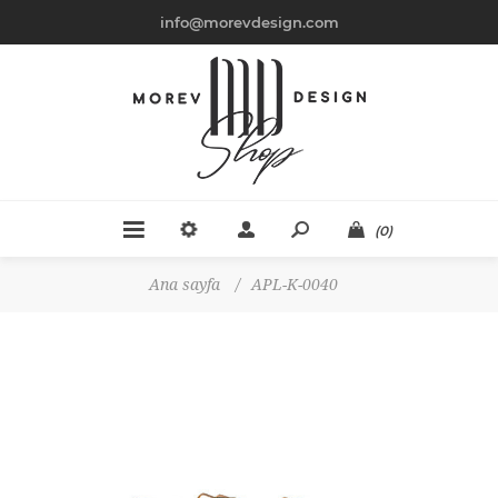
info@morevdesign.com
(0)
Ana sayfa
/
APL-K-0040