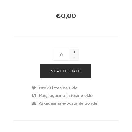
₺0,00
+
-