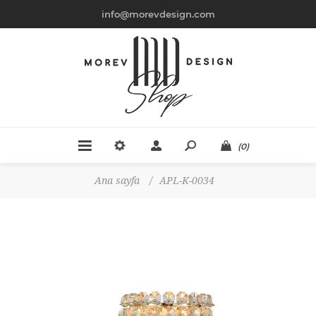
info@morevdesign.com
(0)
Ana sayfa
/
APL-K-0034