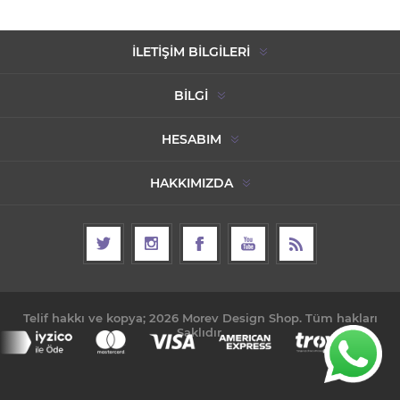
İLETIŞIM BILGILERI
BILGI
HESABIM
HAKKIMIZDA
Telif hakkı ve kopya; 2026 Morev Design Shop. Tüm hakları
Saklıdır.