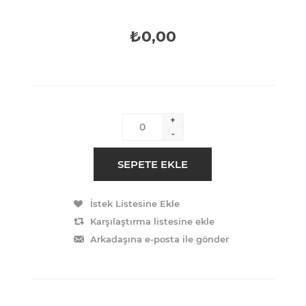
₺0,00
+
-