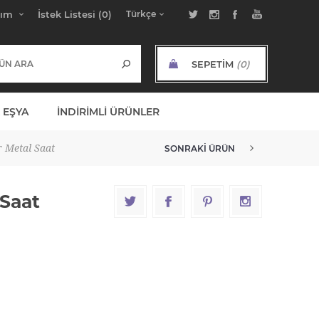
bım
İstek Listesi
(0)
SEPETIM
(0)
ARA TOPLAM:
 EŞYA
İNDIRIMLI ÜRÜNLER
r Metal Saat
SONRAKI ÜRÜN
 Saat