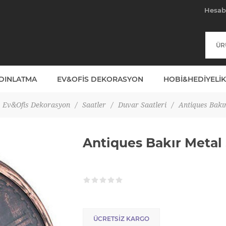
Hesa
YDINLATMA
EV&OFIS DEKORASYON
HOBI&HEDIYELIK
Ev&Ofis Dekorasyon
/
Saatler
/
Duvar Saatleri
/
Antiques Bakı
Antiques Bakır Metal
ÜCRETSIZ KARGO