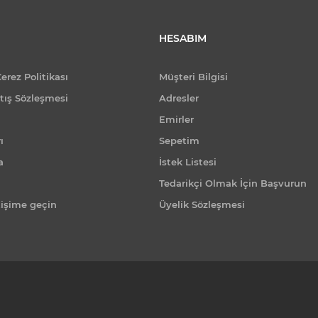
HESABIM
Çerez Politikası
Müşteri Bilgisi
tış Sözleşmesi
Adresler
Emirler
ı
Sepetim
a
İstek Listesi
Tedarikçi Olmak İçin Başvurun
tişime geçin
Üyelik Sözleşmesi