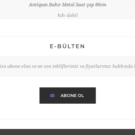
Antiques Bakır Metal Saat çap 80cm
kdv dahil
E-BÜLTEN
ze abone olun ve en son tekliflerimiz ve fiyatlarımız hakkında b
ABONE OL