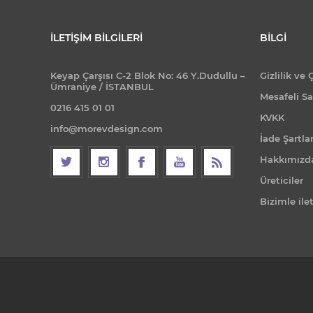
İLETIŞIM BILGILERI
BILGI
Keyap Çarşısı C-2 Blok No: 46 Y.Dudullu –
Gizlilik ve 
Ümraniye / İSTANBUL
Mesafeli Sa
0216 415 01 01
KVKK
info@morevdesign.com
İade Şartlar
Hakkımızd
Üreticiler
Bizimle ile