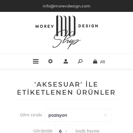
info@morevdesign.com
(0)
'AKSESUAR' ILE
ETIKETLENEN ÜRÜNLER
Göre sırala
Görüntüle
Sayfa başına