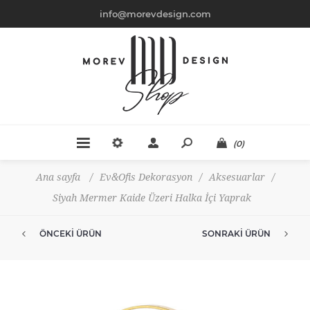
info@morevdesign.com
(0)
Ana sayfa
/
Ev&Ofis Dekorasyon
/
Aksesuarlar
/
Siyah Mermer Kaide Üzeri Halka İçi Yaprak
ÖNCEKI ÜRÜN
SONRAKI ÜRÜN