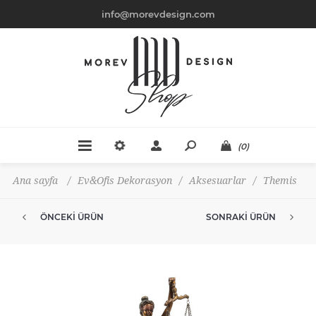
info@morevdesign.com
(0)
Ana sayfa
/
Ev&Ofis Dekorasyon
/
Aksesuarlar
/
Themis
ÖNCEKI ÜRÜN
SONRAKI ÜRÜN