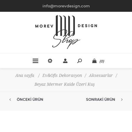
info@morevdesign.com
(0)
Ana sayfa
/
Ev&Ofis Dekorasyon
/
Aksesuarlar
/
Beyaz Mermer Kaide Üzeri Kuş
ÖNCEKI ÜRÜN
SONRAKI ÜRÜN