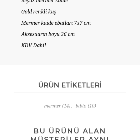
Beyaz mermer kaide
Gold renkli kuş
Mermer kaide ebatları 7x7 cm
Aksesuarın boyu 26 cm
KDV Dahil
ÜRÜN ETIKETLERI
mermer
(14)
,
biblo
(10)
BU ÜRÜNÜ ALAN
MÜŞTERILER AYNI