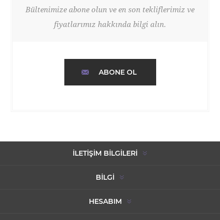
Bültenimize abone olun ve en son tekliflerimiz ve
fiyatlarımız hakkında bilgi alın.
ABONE OL
İLETIŞIM BILGILERI
BILGI
HESABIM