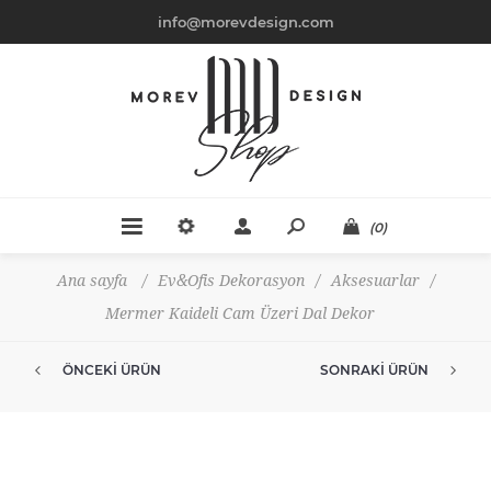
info@morevdesign.com
(0)
Ana sayfa
/
Ev&Ofis Dekorasyon
/
Aksesuarlar
/
Mermer Kaideli Cam Üzeri Dal Dekor
ÖNCEKI ÜRÜN
SONRAKI ÜRÜN