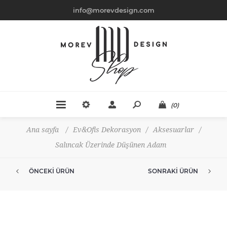
info@morevdesign.com
(0)
Ana sayfa
/
Ev&Ofis Dekorasyon
/
Aksesuarlar
/
Salıncak Üzerinde Düşünen Adam
ÖNCEKI ÜRÜN
SONRAKI ÜRÜN