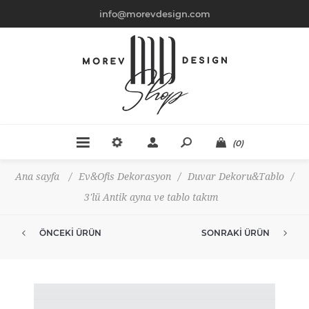
info@morevdesign.com
(0)
Ana sayfa
/
Ev&Ofis Dekorasyon
/
Duvar Dekoru&Tablo
/
3'lü Antik ayna ve tablo takım
ÖNCEKI ÜRÜN
SONRAKI ÜRÜN