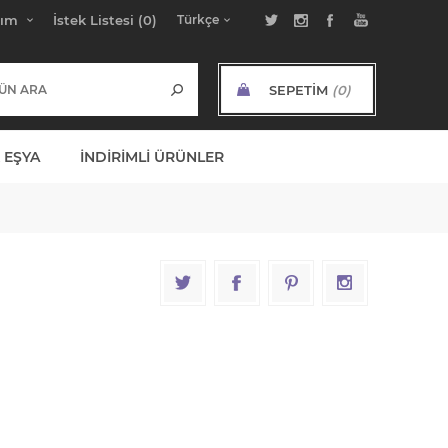
bım
İstek Listesi
(0)
SEPETIM
(0)
ARA TOPLAM:
 EŞYA
İNDIRIMLI ÜRÜNLER