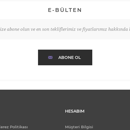
E-BÜLTEN
ze abone olun ve en son tekliflerimiz ve fiyatlarımız hakkında b
ABONE OL
HESABIM
Çerez Politikası
Müşteri Bilgisi