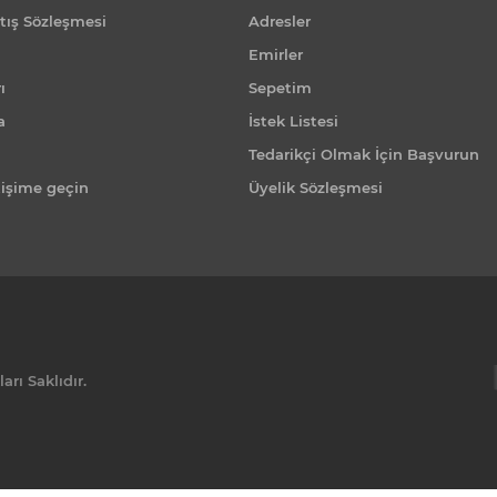
tış Sözleşmesi
Adresler
Emirler
ı
Sepetim
a
İstek Listesi
Tedarikçi Olmak İçin Başvurun
tişime geçin
Üyelik Sözleşmesi
rı Saklıdır.