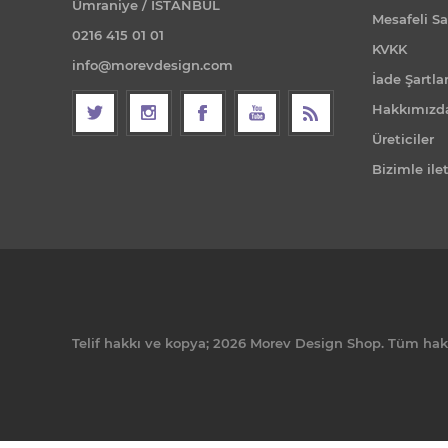
Ümraniye / İSTANBUL
Mesafeli Sa
0216 415 01 01
KVKK
info@morevdesign.com
İade Şartlar
Hakkımızd
Üreticiler
Bizimle ile
Telif hakkı ve kopya; 2026 Morev Design Shop. Tüm hakla