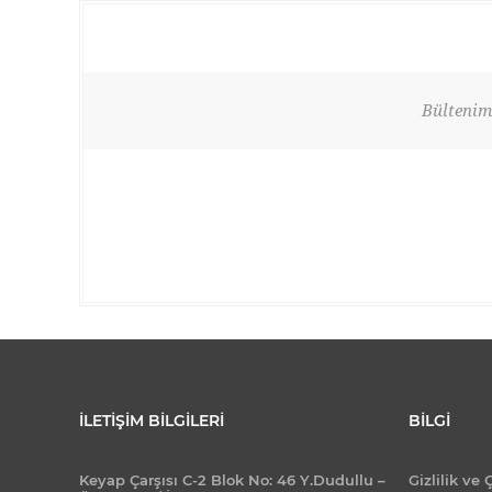
Bültenimi
İLETIŞIM BILGILERI
BILGI
Keyap Çarşısı C-2 Blok No: 46 Y.Dudullu –
Gizlilik ve 