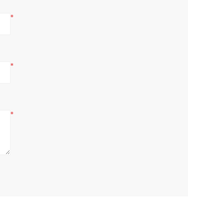
*
*
*