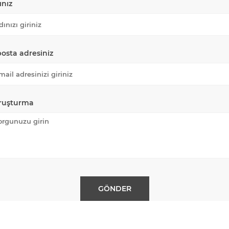
ınız
posta adresiniz
ruşturma