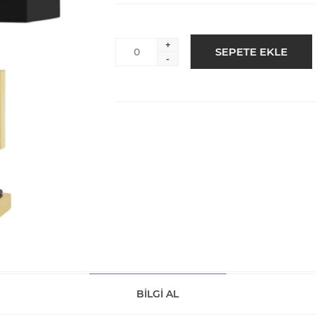
+
-
BILGI AL