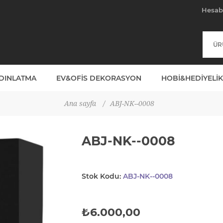
Hesa
YDINLATMA
EV&OFIS DEKORASYON
HOBI&HEDIYELIK
Ana sayfa
/
ABJ-NK--0008
ABJ-NK--0008
Stok Kodu:
ABJ-NK--0008
₺6.000,00