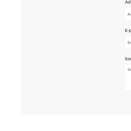
Ad
E-
So