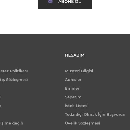
ABONE OL
HESABIM
Çerez Politikası
Müşteri Bilgisi
tış Sözleşmesi
Adresler
Emirler
ı
Sepetim
a
İstek Listesi
Tedarikçi Olmak İçin Başvurun
tişime geçin
Üyelik Sözleşmesi