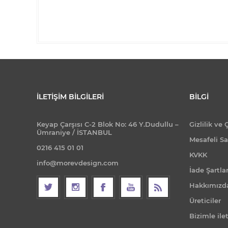
İLETIŞIM BILGILERI
BILGI
Keyap Çarşısı C-2 Blok No: 46 Y.Dudullu –
Gizlilik ve 
Ümraniye / İSTANBUL
Mesafeli Sa
0216 415 01 01
KVKK
info@morevdesign.com
İade Şartlar
Hakkımızd
Üreticiler
Bizimle ile