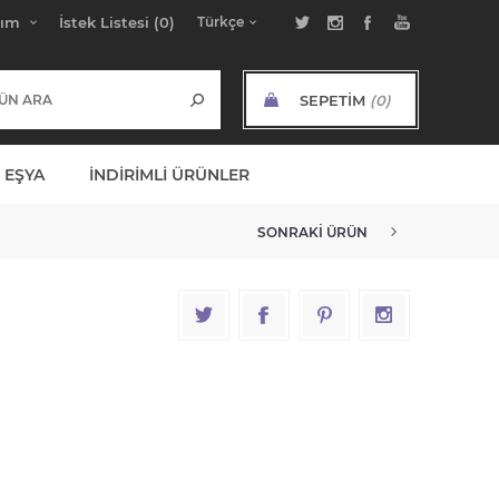
bım
İstek Listesi
(0)
SEPETIM
(0)
ARA TOPLAM:
 EŞYA
İNDIRIMLI ÜRÜNLER
SONRAKI ÜRÜN