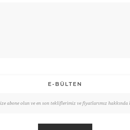
E-BÜLTEN
ze abone olun ve en son tekliflerimiz ve fiyatlarımız hakkında b