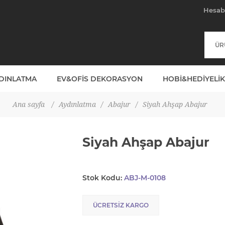
Hesa
YDINLATMA
EV&OFIS DEKORASYON
HOBI&HEDIYELIK
Ana sayfa
/
Aydınlatma
/
Abajur
/
Siyah Ahşap Abajur
Siyah Ahşap Abajur
Stok Kodu:
ABJ-M-0108
ÜCRETSIZ KARGO