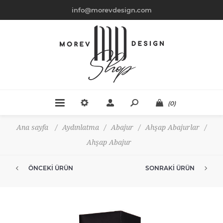
info@morevdesign.com
(0)
Ana sayfa
/
Aydınlatma
/
Abajur
/
Ahşap Abajurlar
/
Ahşap Abajur
ÖNCEKI ÜRÜN
SONRAKI ÜRÜN