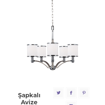
Şapkalı
Avize