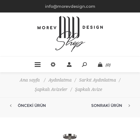
info@morevdesign.com
(0)
Ana sayfa
/
Aydınlatma
/
Sarkıt Aydınlatma
/
Şapkalı Avizeler
/
Şapkalı Avize
ÖNCEKI ÜRÜN
SONRAKI ÜRÜN