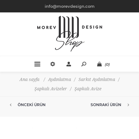
info@morevdesign.com
(0)
Ana sayfa
/
Aydınlatma
/
Sarkıt Aydınlatma
/
Şapkalı Avizeler
/
Şapkalı Avize
ÖNCEKI ÜRÜN
SONRAKI ÜRÜN