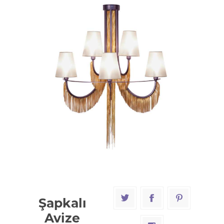
Şapkalı
Avize