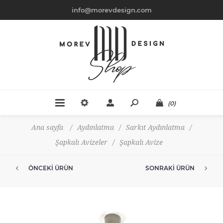
info@morevdesign.com
(0)
Ana sayfa
/
Aydınlatma
/
Sarkıt Aydınlatma
/
Şapkalı Avizeler
/
Şapkalı Avize
ÖNCEKI ÜRÜN
SONRAKI ÜRÜN