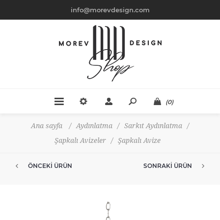
info@morevdesign.com
(0)
Ana sayfa
/
Aydınlatma
/
Sarkıt Aydınlatma
/
Şapkalı Avizeler
/
Şapkalı Avize
ÖNCEKI ÜRÜN
SONRAKI ÜRÜN