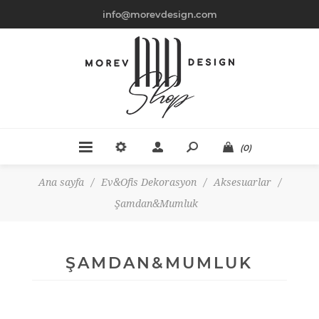
info@morevdesign.com
(0)
Ana sayfa
/
Ev&Ofis Dekorasyon
/
Aksesuarlar
/
Şamdan&Mumluk
ŞAMDAN&MUMLUK