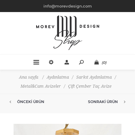
info@morevdesign.com
(0)
Ana sayfa
/
Aydınlatma
/
Sarkıt Aydınlatma
/
Metal&Cam Avizeler
/
Çift Çember Taç Avize
ÖNCEKI ÜRÜN
SONRAKI ÜRÜN