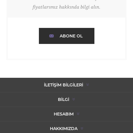
fiyatlarımız hakkında bilgi alın.
ABONE OL
İLETIŞIM BILGILERI
BILGI
HESABIM
HAKKIMIZDA