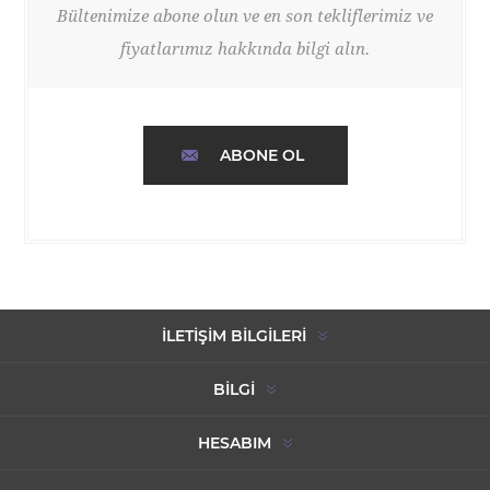
Bültenimize abone olun ve en son tekliflerimiz ve
fiyatlarımız hakkında bilgi alın.
ABONE OL
İLETIŞIM BILGILERI
BILGI
HESABIM