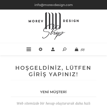
info@morevdesign.com
(0)
HOŞGELDINIZ, LÜTFEN
GIRIŞ YAPINIZ!
YENI MÜŞTERI
Web sitemizde bir hesap oluşturarak daha hızlı