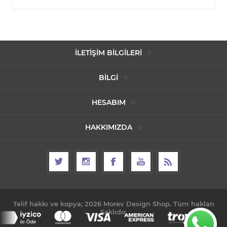
İLETIŞIM BILGILERI
BILGI
HESABIM
HAKKIMIZDA
Telif hakkı ve kopya; 2026 Morev Design Shop. Tüm hakları
Saklıdır.