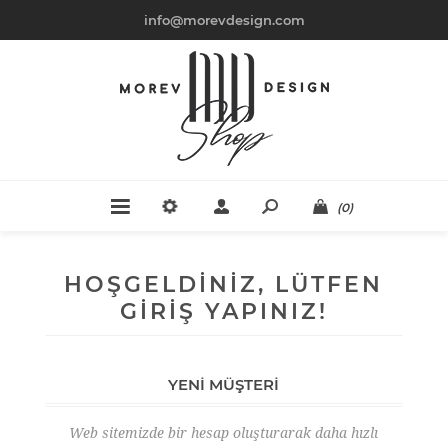
info@morevdesign.com
(0)
HOŞGELDINIZ, LÜTFEN
GIRIŞ YAPINIZ!
YENI MÜŞTERI
Web sitemizde bir hesap oluşturarak daha hızlı