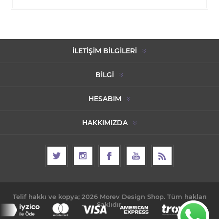
İLETIŞIM BILGILERI
BILGI
HESABIM
HAKKIMIZDA
Telif hakkı ve kopya; 2026 Morev Design Shop. Tüm hakları
Saklıdır.