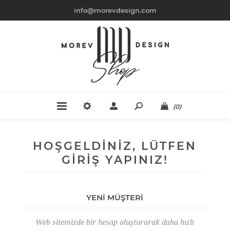
info@morevdesign.com
(0)
HOŞGELDINIZ, LÜTFEN
GIRIŞ YAPINIZ!
YENI MÜŞTERI
Web sitemizde bir hesap oluşturarak daha hızlı