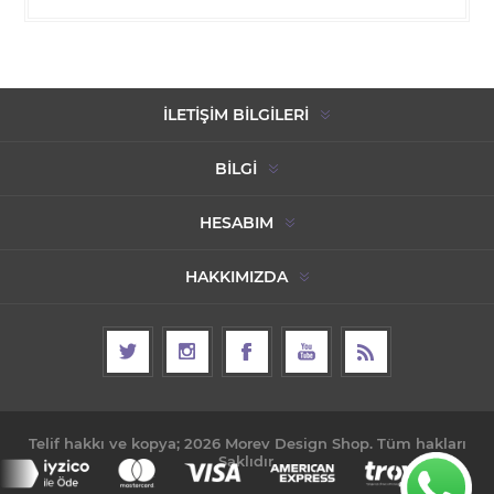
İLETIŞIM BILGILERI
BILGI
HESABIM
HAKKIMIZDA
Telif hakkı ve kopya; 2026 Morev Design Shop. Tüm hakları
Saklıdır.